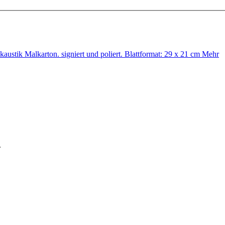
tik Malkarton. signiert und poliert. Blattformat: 29 x 21 cm
Mehr
.